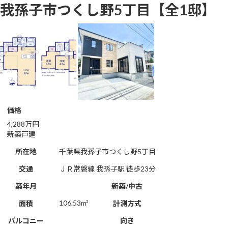
コ
ナ
我孫子市つくし野5丁目【全1邸】
ン
ビ
テ
ゲ
ン
ー
ツ
シ
へ
ョ
ス
ン
キ
に
ッ
移
プ
動
価格
4,288万円
新築戸建
所在地
千葉県我孫子市つくし野5丁目
交通
ＪＲ常磐線 我孫子駅 徒歩23分
築年月
新築/中古
106.53m²
面積
計測方式
バルコニー
向き