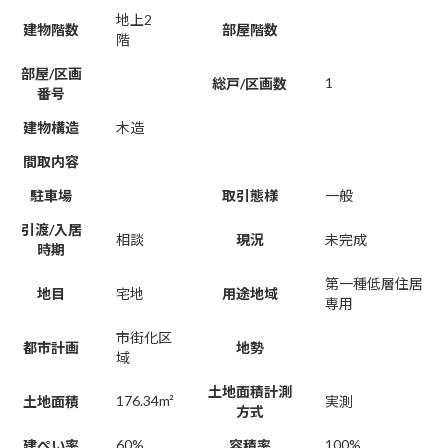
地上2
建物階数
部屋階数
階
部屋/区画
1
総戸/区画数
番号
建物構造
木造
間取内容
駐車場
取引態様
一般
引渡/入居
相談
現況
未完成
時期
第一種低層住居
地目
宅地
用途地域
専用
市街化区
都市計画
地勢
域
土地面積計測
176.34m²
土地面積
実測
方式
60%
100%
建ぺい率
容積率