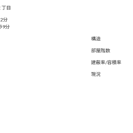
子２丁目
2分
歩9分
構造
部屋階数
建蔽率/容積率
現況