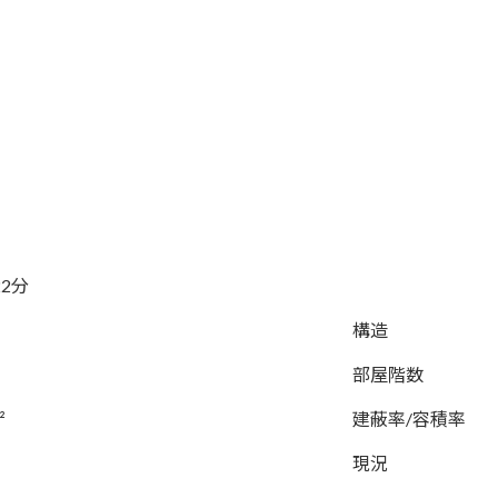
2分
構造
部屋階数
²
建蔽率/容積率
現況