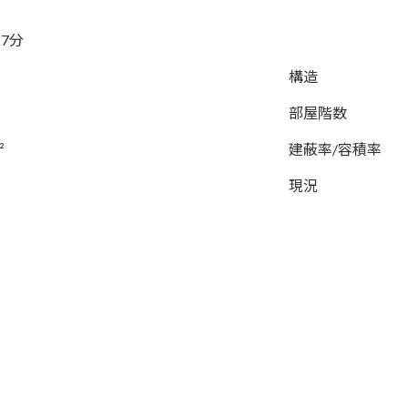
7分
構造
部屋階数
²
建蔽率/容積率
現況