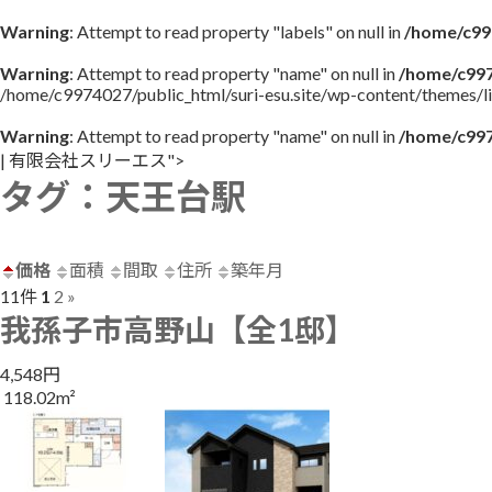
Warning
: Attempt to read property "labels" on null in
/home/c997
Warning
: Attempt to read property "name" on null in
/home/c997
/home/c9974027/public_html/suri-esu.site/wp-content/themes/li
Warning
: Attempt to read property "name" on null in
/home/c997
コ
ナ
| 有限会社スリーエス">
タグ：天王台駅
ン
ビ
テ
ゲ
ン
ー
ツ
シ
価格
面積
間取
住所
築年月
へ
ョ
11件
1
2
»
ス
ン
我孫子市高野山【全1邸】
キ
に
ッ
移
4,548円
プ
動
118.02m²