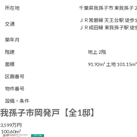
所在地
千葉県我孫子市 東我孫
ＪＲ常磐線 天王台駅 徒歩1
交通
ＪＲ成田線 東我孫子駅 徒
築年月
階建
地上 2階
面積
91.92m² 土地 101.15m²
区画番号
物件番号
設備・条件
我孫子市岡発戸【全1邸】
3,599万円
100.60m²