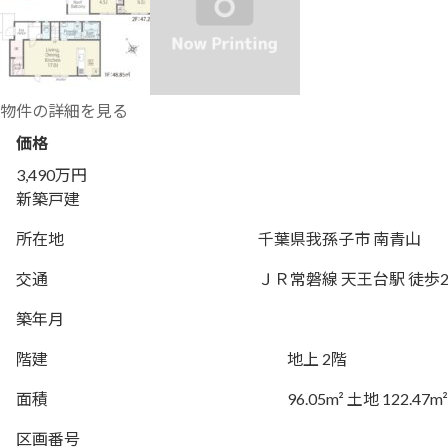
物件の詳細を見る
価格
3,490万円
新築戸建
所在地
千葉県我孫子市 南青山
交通
ＪＲ常磐線 天王台駅 徒歩2
築年月
階建
地上 2階
面積
96.05m² 土地 122.47m²
区画番号