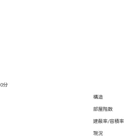
0分
構造
部屋階数
建蔽率/容積率
現況