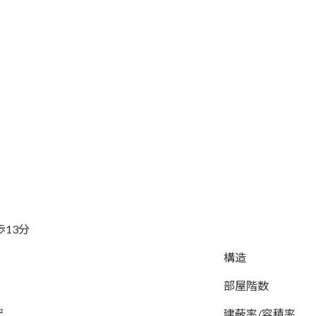
歩13分
構造
部屋階数
²
建蔽率/容積率