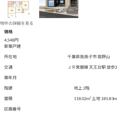
物件の詳細を見る
価格
4,548円
新築戸建
所在地
千葉県我孫子市 高野山
交通
ＪＲ常磐線 天王台駅 徒歩2
築年月
階建
地上 2階
面積
118.02m² 土地 185.83m
区画番号