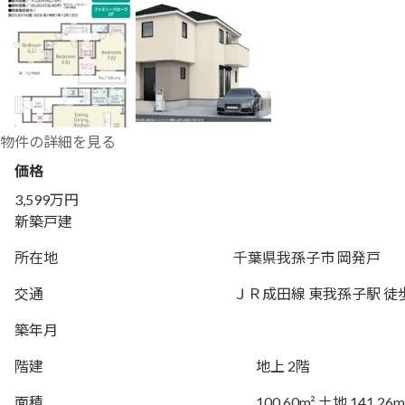
物件の詳細を見る
価格
3,599万円
新築戸建
所在地
千葉県我孫子市 岡発戸
交通
ＪＲ成田線 東我孫子駅 徒
築年月
階建
地上 2階
面積
100.60m² 土地 141.26m