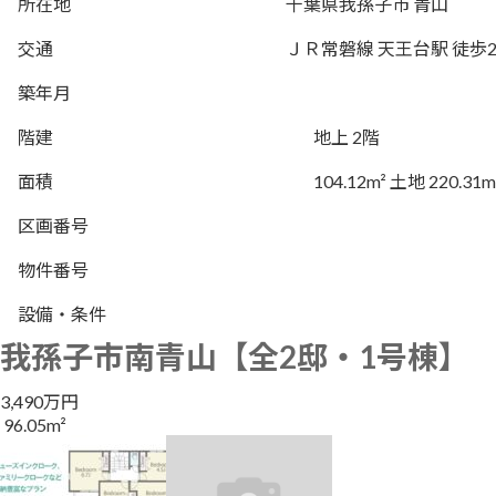
所在地
千葉県我孫子市 青山
交通
ＪＲ常磐線 天王台駅 徒歩2
築年月
階建
地上 2階
面積
104.12m² 土地 220.31m
区画番号
物件番号
設備・条件
我孫子市南青山【全2邸・1号棟】
3,490万円
96.05m²